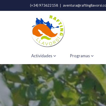
(+34) 973622158
|
aventura@raftingllavorsi.c
Actividades
Programas