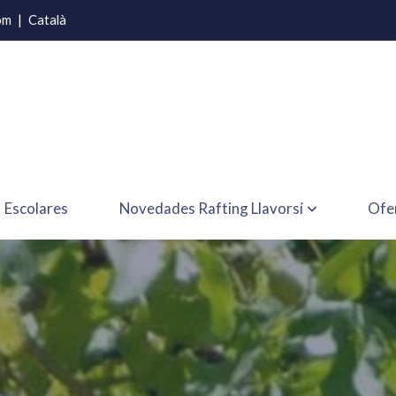
om
|
Català
Escolares
Novedades Rafting Llavorsí
Ofe